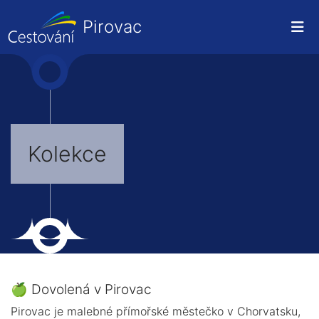
Pirovac
Kolekce
🍏 Dovolená v Pirovac
Pirovac je malebné přímořské městečko v Chorvatsku,